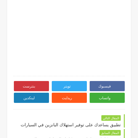
فيسبوك
تويتر
بنترست
واتساب
ريدايت
لينكدين
المقال التالي
تطبيق يساعدك على توفير استهلاك البانزين في السيارات
المقال السابق